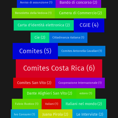
Bando di concorso
(2)
Avviso di assunzione
(1)
Camera di Commercio
(2)
Benedetto della Vedova
(1)
CGIE
(4)
Carta d'identitá elettronica
(2)
Cie
(2)
Cittadinanza italiana
(1)
Comites
(5)
Comites Antonella Cavallari
(1)
Comites Costa Rica
(6)
Comites San Vito
(2)
Cooperazione Internazionale
(1)
Dante Alighieri San Vito
(2)
estero
(1)
Italiani nel mondo
(2)
Fulvio Rustico
(1)
italiani
(1)
Juana Pirola
(2)
Le Interviste
(2)
Ivo Consumi
(1)