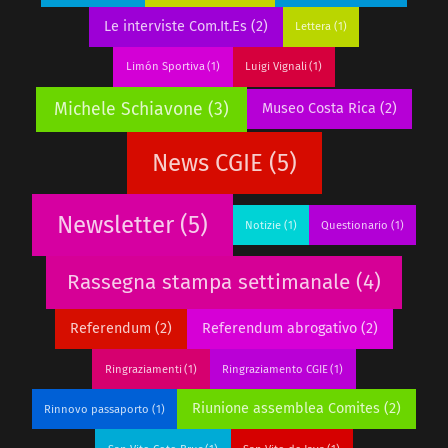
Le interviste Com.It.Es
(2)
Lettera
(1)
Limón Sportiva
(1)
Luigi Vignali
(1)
Michele Schiavone
(3)
Museo Costa Rica
(2)
News CGIE
(5)
Newsletter
(5)
Notizie
(1)
Questionario
(1)
Rassegna stampa settimanale
(4)
Referendum
(2)
Referendum abrogativo
(2)
Ringraziamenti
(1)
Ringraziamento CGIE
(1)
Riunione assemblea Comites
(2)
Rinnovo passaporto
(1)