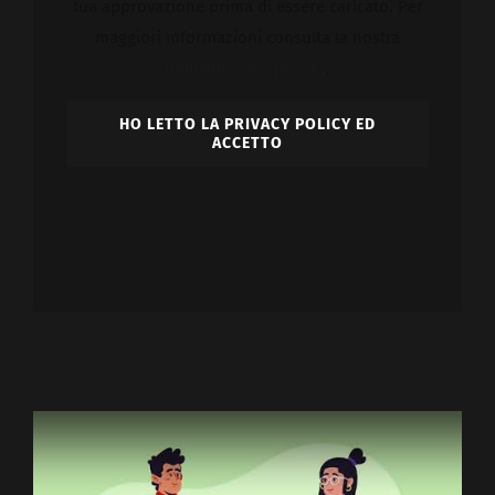
tua approvazione prima di essere caricato. Per
Galleria fotografica
maggiori informazioni consulta la nostra
Politiche sulla privacy
.
Sportello Comites
HO LETTO LA PRIVACY POLICY ED
ACCETTO
Notizie
Contattaci
REGISTRATI
Cosa sono i Comites