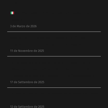
ULTIME NOTIZIE
San Vito celebra il 74° anniversario della colonia
italiana
3 de Marzo de 2026
Attenzione connazionali: in Costa Rica rifiutato
l’ingresso a chi ha il passaporto danneggiato
11 de Novembre de 2025
La Camera di Commercio Italiana in Costa Rica ha
eletto i suoi nuovi vertici: Cristina Guerrini come
Presidente e Salo Himmelstern come Vicepresidente.
17 de Settembre de 2025
Un Evento Storico per la Ristorazione Italiana in Costa
Rica
12 de Settembre de 2025