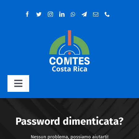
Salta
al
contenuto
Toggle
Navigation
Home
Password dimenticata?
Organigramma
Nessun problema, possiamo aiutarti!