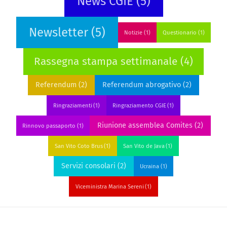
News CGIE
(5)
Newsletter
(5)
Notizie
(1)
Questionario
(1)
Rassegna stampa settimanale
(4)
Referendum
(2)
Referendum abrogativo
(2)
Ringraziamenti
(1)
Ringraziamento CGIE
(1)
Riunione assemblea Comites
(2)
Rinnovo passaporto
(1)
San Vito Coto Brus
(1)
San Vito de Java
(1)
Servizi consolari
(2)
Ucraina
(1)
Viceministra Marina Sereni
(1)