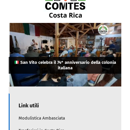
La Camera di Commercio Italiana in Costa Rica ha
eletto i suoi nuovi vertici: Cristina Guerrini come
Attenzione connazionali: in Costa Rica rifiutato
San Vito celebra il 74° anniversario della colonia
Presidente e Salo Himmelstern come
l’ingresso a chi ha il passaporto danneggiato
Vicepresidente.
italiana
Link utili
Modulistica Ambasciata