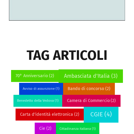
TAG ARTICOLI
Ambasciata d'Italia
(3)
70° Anniversario
(2)
Bando di concorso
(2)
Avviso di assunzione
(1)
Camera di Commercio
(2)
Benedetto della Vedova
(1)
CGIE
(4)
Carta d'identitá elettronica
(2)
Cie
(2)
Cittadinanza italiana
(1)