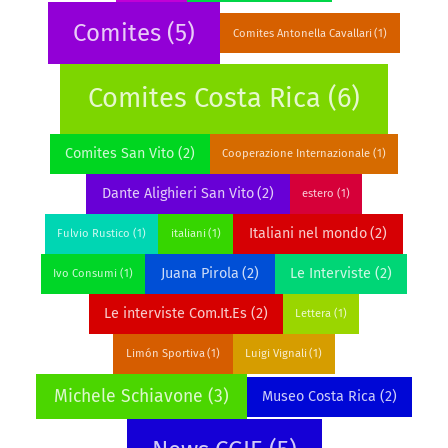
Comites
(5)
Comites Antonella Cavallari
(1)
Comites Costa Rica
(6)
Comites San Vito
(2)
Cooperazione Internazionale
(1)
Dante Alighieri San Vito
(2)
estero
(1)
Italiani nel mondo
(2)
Fulvio Rustico
(1)
italiani
(1)
Juana Pirola
(2)
Le Interviste
(2)
Ivo Consumi
(1)
Le interviste Com.It.Es
(2)
Lettera
(1)
Limón Sportiva
(1)
Luigi Vignali
(1)
Michele Schiavone
(3)
Museo Costa Rica
(2)