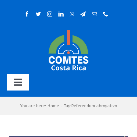
Salta
al
contenuto
Toggle
Navigation
Home
You are here
:
Home
-
Tag:
Referendum abrogativo
Organigramma