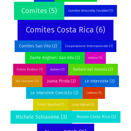
Comites
(5)
Comites Antonella Cavallari
(1)
Comites Costa Rica
(6)
Comites San Vito
(2)
Cooperazione Internazionale
(1)
Dante Alighieri San Vito
(2)
estero
(1)
Italiani nel mondo
(2)
Fulvio Rustico
(1)
italiani
(1)
Juana Pirola
(2)
Le Interviste
(2)
Ivo Consumi
(1)
Le interviste Com.It.Es
(2)
Lettera
(1)
Limón Sportiva
(1)
Luigi Vignali
(1)
Michele Schiavone
(3)
Museo Costa Rica
(2)