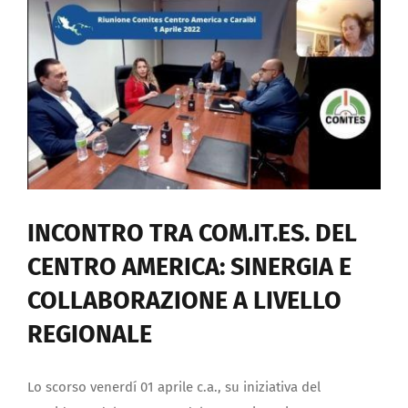
Documenti
Galleria fotografica
Sportello Comites
Notizie
INCONTRO TRA COM.IT.ES. DEL
Contattaci
CENTRO AMERICA: SINERGIA E
COLLABORAZIONE A LIVELLO
REGISTRATI
REGIONALE
Lo scorso venerdí 01 aprile c.a., su iniziativa del