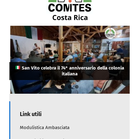
La Camera di Commercio Italiana in Costa Rica ha
eletto i suoi nuovi vertici: Cristina Guerrini come
Attenzione connazionali: in Costa Rica rifiutato
San Vito celebra il 74° anniversario della colonia
Presidente e Salo Himmelstern come
l’ingresso a chi ha il passaporto danneggiato
Vicepresidente.
italiana
Link utili
Modulistica Ambasciata