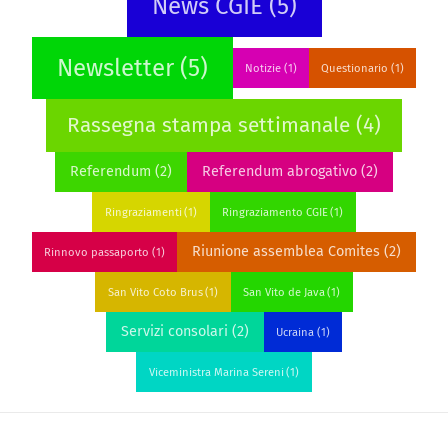
News CGIE
(5)
Newsletter
(5)
Notizie
(1)
Questionario
(1)
Rassegna stampa settimanale
(4)
Referendum
(2)
Referendum abrogativo
(2)
Ringraziamenti
(1)
Ringraziamento CGIE
(1)
Riunione assemblea Comites
(2)
Rinnovo passaporto
(1)
San Vito Coto Brus
(1)
San Vito de Java
(1)
Servizi consolari
(2)
Ucraina
(1)
Viceministra Marina Sereni
(1)