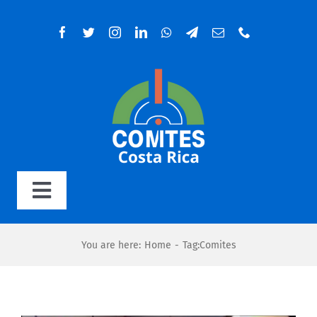
Salta
al
contenuto
Toggle
Navigation
Home
You are here
:
Home
-
Tag:
Comites
Organigramma