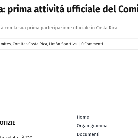
 prima attivitá ufficiale del Comi
tà con la sua prima partecipazione ufficiale in Costa Rica.
omites
,
Comites Costa Rica
,
Limón Sportiva
|
0 Commenti
Home
OTIZIE
Organigramma
Documenti
to celebra il 74°