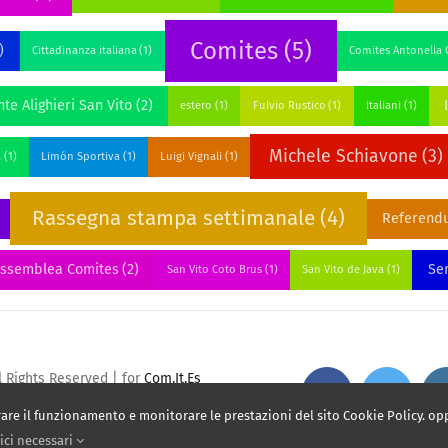
Comites
(5)
)
Cittadinanza italiana
(1)
Comites Antonella C
te Alighieri San Vito
(2)
estero
(1)
Fulvio Rustico
(1)
italiani
(1)
Michele Schiavone
(3)
a
(1)
Limón Sportiva
(1)
Luigi Vignali
(1)
Rassegna stampa settimanale
(4)
Referend
assemblea Comites
(2)
Ser
San Vito Coto Brus
(1)
San Vito de Java
(1)
l Rights Reserved | for
Com.It.Es
orare il funzionamento e monitorare le prestazioni del sito Cookie Policy. op
ici necessari