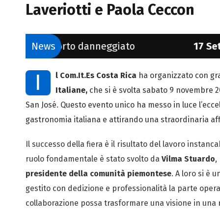
Laveriotti e Paola Ceccon
aporto danneggiato
News
17 Set 2025:
La Cam
I
l Com.It.Es Costa Rica
ha organizzato con gr
Italiane,
che si è svolta sabato 9 novembre 2
San José. Questo evento unico ha messo in luce l’eccell
gastronomia italiana e attirando una straordinaria af
Il successo della fiera è il risultato del lavoro instan
ruolo fondamentale è stato svolto da
Vilma Stuardo
,
presidente della comunità piemontese
. A loro si è u
gestito con dedizione e professionalità la parte opera
collaborazione possa trasformare una visione in una r