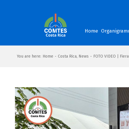
Salta
al
contenuto
Home
Organigra
You are here
:
Home
-
Costa Rica
,
News
-
FOTO VIDEO | Fiera 
Ingrandisci
immagine