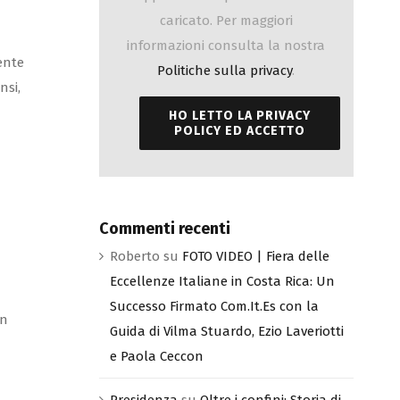
caricato. Per maggiori
informazioni consulta la nostra
ente
Politiche sulla privacy
.
nsi,
HO LETTO LA PRIVACY
POLICY ED ACCETTO
Commenti recenti
Roberto
su
FOTO VIDEO | Fiera delle
Eccellenze Italiane in Costa Rica: Un
Successo Firmato Com.It.Es con la
on
Guida di Vilma Stuardo, Ezio Laveriotti
e Paola Ceccon
Presidenza
su
Oltre i confini: Storia di