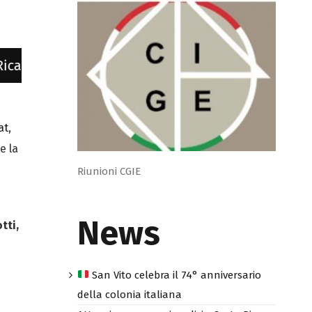
 i suoi nuovi vertici: Cristina Guerrini come Pr
at
,
e la
Riunioni CGIE
n
News
tti,
San Vito celebra il 74° anniversario
della colonia italiana