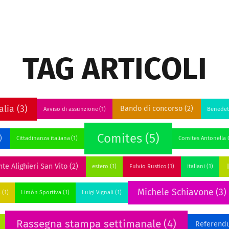
TAG ARTICOLI
alia
(3)
Bando di concorso
(2)
Avviso di assunzione
(1)
Benedet
Comites
(5)
)
Cittadinanza italiana
(1)
Comites Antonella C
te Alighieri San Vito
(2)
estero
(1)
Fulvio Rustico
(1)
italiani
(1)
Michele Schiavone
(3)
a
(1)
Limón Sportiva
(1)
Luigi Vignali
(1)
Rassegna stampa settimanale
(4)
Referend