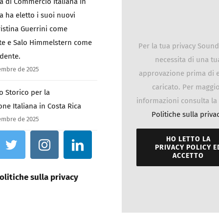
a di Commercio Italiana in
a ha eletto i suoi nuovi
Cristina Guerrini come
te e Salo Himmelstern come
Per la tua privacy Soun
idente.
necessita di una tu
tembre de 2025
approvazione prima di 
caricato. Per maggio
 Storico per la
informazioni consulta la
one Italiana in Costa Rica
Politiche sulla priva
tembre de 2025
HO LETTO LA
PRIVACY POLICY E
ACCETTO
olitiche sulla privacy