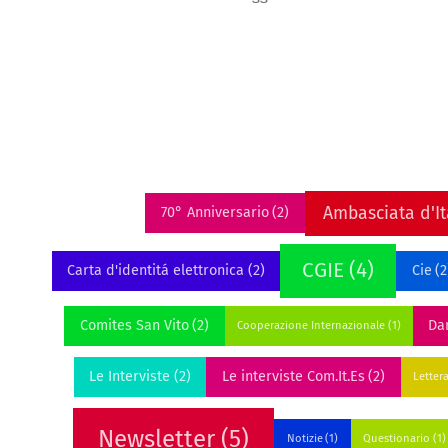
Ambasciata d'It
70° Anniversario
(2)
CGIE
(4)
Carta d'identitá elettronica
(2)
Cie
(2
Comites San Vito
(2)
Dan
Cooperazione Internazionale
(1)
Le Interviste
(2)
Le interviste Com.It.Es
(2)
Letter
Newsletter
(5)
Notizie
(1)
Questionario
(1)