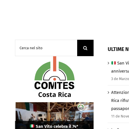
Cerca
ULTIME N
per:
San Vi
anniversa
3 de Marzo
Attenzion
Rica rifiu
passapor
La Camera di Commercio Italiana in
Costa Rica ha eletto i suoi nuovi
11 de Nov
Attenzione connazionali: in Costa
vertici: Cristina Guerrini come
Rica rifiutato l’ingresso a chi ha il
Presidente e Salo Himmelstern
San Vito celebra il 74°