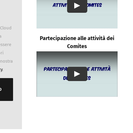
Play
dCloud
a
Partecipazione alle attività dei
essere
Comites
ri
 nostra
cy
.
Play
D