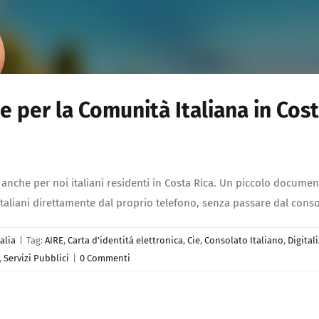
e per la Comunità Italiana in Cost
do anche per noi italiani residenti in Costa Rica. Un piccolo docu
italiani direttamente dal proprio telefono, senza passare dal conso
alia
|
Tag:
AIRE
,
Carta d'identitá elettronica
,
Cie
,
Consolato Italiano
,
Digital
,
Servizi Pubblici
|
0 Commenti