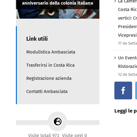
La Camer
anniversario della colonia italiana
passaporto danneggiato
come Vicepresidente.
Costa Ric
vertici: 
Presiden
Vicepres
Link utili
17 de Set
Modulistica Ambasciata
Un Evento
Trasferirsi in Costa Rica
Ristorazi
12 de Set
Registrazione azienda
Contatti Ambasciata
Leggi le p
Visite totali 973
Visite oggi 0