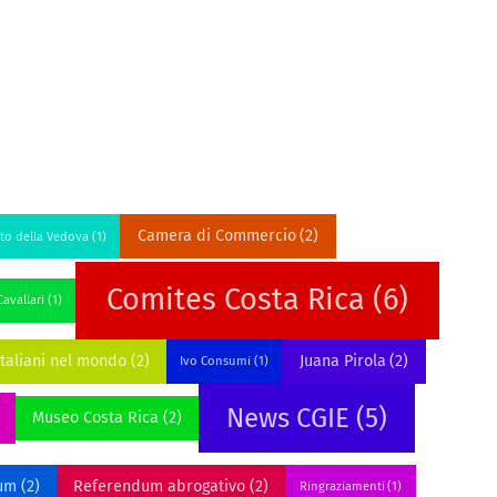
Camera di Commercio
(2)
to della Vedova
(1)
Comites Costa Rica
(6)
avallari
(1)
Italiani nel mondo
(2)
Juana Pirola
(2)
Ivo Consumi
(1)
News CGIE
(5)
Museo Costa Rica
(2)
um
(2)
Referendum abrogativo
(2)
Ringraziamenti
(1)