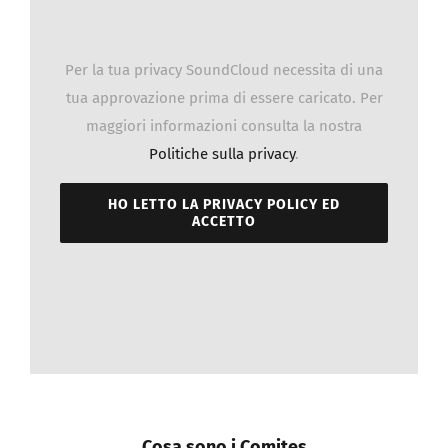
Documenti
Per la tua privacy SoundCloud necessita di una
tua approvazione prima di essere caricato. Per
Galleria fotografica
maggiori informazioni consulta la nostra
Politiche sulla privacy
.
Sportello Comites
HO LETTO LA PRIVACY POLICY ED
ACCETTO
Notizie
Contattaci
REGISTRATI
Cosa sono i Comites