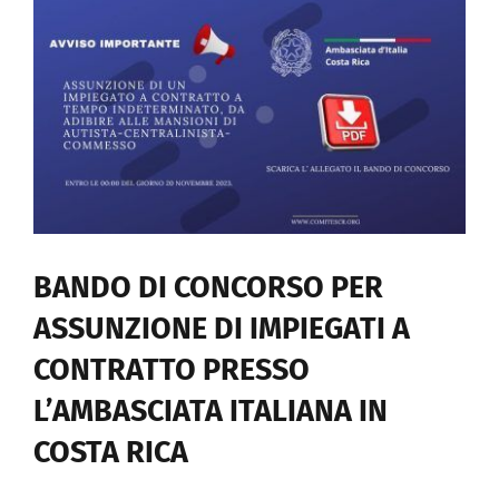
Documenti
Galleria fotografica
Sportello Comites
Notizie
BANDO DI CONCORSO PER
Contattaci
ASSUNZIONE DI IMPIEGATI A
CONTRATTO PRESSO
REGISTRATI
L’AMBASCIATA ITALIANA IN
COSTA RICA