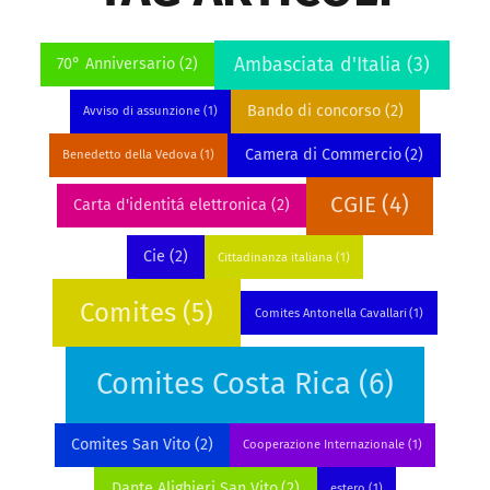
Ambasciata d'Italia
(3)
70° Anniversario
(2)
Bando di concorso
(2)
Avviso di assunzione
(1)
Camera di Commercio
(2)
Benedetto della Vedova
(1)
CGIE
(4)
Carta d'identitá elettronica
(2)
Cie
(2)
Cittadinanza italiana
(1)
Comites
(5)
Comites Antonella Cavallari
(1)
Comites Costa Rica
(6)
Comites San Vito
(2)
Cooperazione Internazionale
(1)
Dante Alighieri San Vito
(2)
estero
(1)