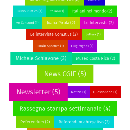
Italiani nel mondo
(2)
Fulvio Rustico
(1)
italiani
(1)
Juana Pirola
(2)
Le Interviste
(2)
Ivo Consumi
(1)
Le interviste Com.It.Es
(2)
Lettera
(1)
Limón Sportiva
(1)
Luigi Vignali
(1)
Michele Schiavone
(3)
Museo Costa Rica
(2)
News CGIE
(5)
Newsletter
(5)
Notizie
(1)
Questionario
(1)
Rassegna stampa settimanale
(4)
Referendum
(2)
Referendum abrogativo
(2)