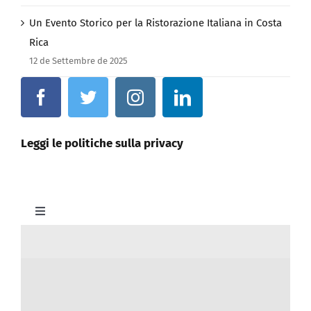
Un Evento Storico per la Ristorazione Italiana in Costa
Rica
12 de Settembre de 2025
Leggi le politiche sulla privacy
Toggle
Navigation
Home
Organigramma