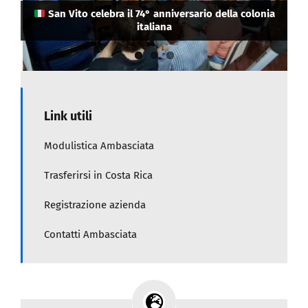
eletto i suoi nuovi vertici: Cristina Guerrini come
Attenzione connazionali: in Costa Rica rifiutato
San Vito celebra il 74° anniversario della colonia
Presidente e Salo Himmelstern come
l’ingresso a chi ha il passaporto danneggiato
Vicepresidente.
italiana
Link utili
Modulistica Ambasciata
Trasferirsi in Costa Rica
Registrazione azienda
Contatti Ambasciata