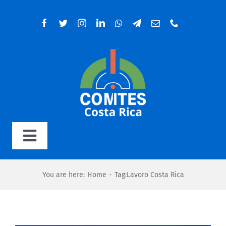
Salta
al
contenuto
Toggle
Navigation
Home
You are here
:
Home
-
Tag:
Lavoro Costa Rica
Organigramma