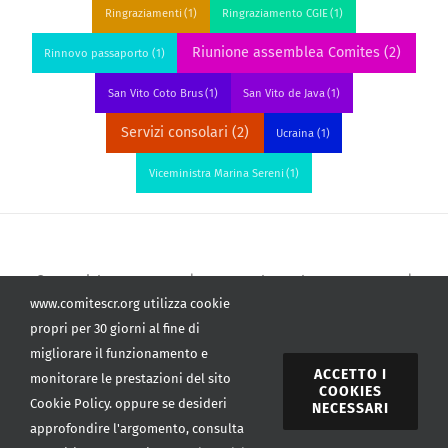
Ringraziamenti
(1)
Ringraziamento CGIE
(1)
Riunione assemblea Comites
(2)
Rinnovo passaporto
(1)
San Vito Coto Brus
(1)
San Vito de Java
(1)
Servizi consolari
(2)
Ucraina
(1)
Viceministra Marina Sereni
(1)
© Copyright 2012 - 2026 | MBAGIO Theme by
MBAGIO.COM
|
www.comitescr.org utilizza cookie
All Rights Reserved | for
Com.It.Es CR
propri per 30 giorni al fine di
migliorare il funzionamento e
ACCETTO I
monitorare le prestazioni del sito
COOKIES
Cookie Policy. oppure se desideri
NECESSARI
approfondire l'argomento, consulta