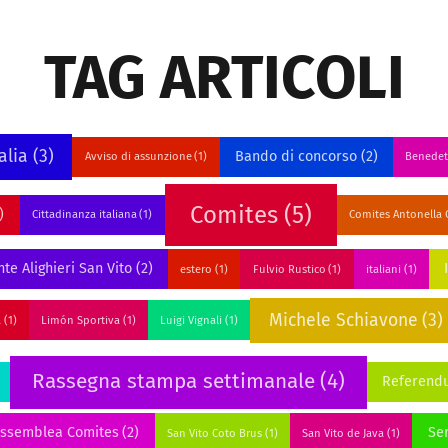
TAG ARTICOLI
alia
(3)
Bando di concorso
(2)
Avviso di assunzione
(1)
Benedet
Comites
(5)
)
Cittadinanza italiana
(1)
Comites Antonella C
te Alighieri San Vito
(2)
estero
(1)
Fulvio Rustico
(1)
italiani
(1)
Michele Schiavone
(3)
a
(1)
Limón Sportiva
(1)
Luigi Vignali
(1)
Rassegna stampa settimanale
(4)
Referend
assemblea Comites
(2)
Ser
San Vito Coto Brus
(1)
San Vito de Java
(1)