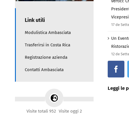
vertici: 
Presiden
Vicepres
Link utili
17 de Set
Modulistica Ambasciata
Un Evento
Trasferirsi in Costa Rica
Ristorazi
12 de Set
Registrazione azienda
Contatti Ambasciata
Leggi le p
Visite totali 952
Visite oggi 2