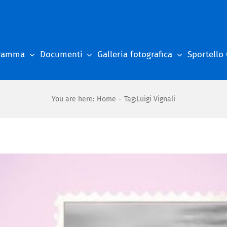
gramma
Documenti
Galleria fotografica
Sportello
You are here
:
Home
-
Tag:
Luigi Vignali