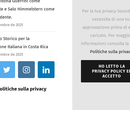
Cristina Guerrini come
te e Salo Himmelstern come
Per la tua privacy Soun
idente.
necessita di una tu
tembre de 2025
approvazione prima di 
caricato. Per maggio
 Storico per la
informazioni consulta la
one Italiana in Costa Rica
Politiche sulla priva
tembre de 2025
HO LETTO LA
PRIVACY POLICY E
ACCETTO
olitiche sulla privacy