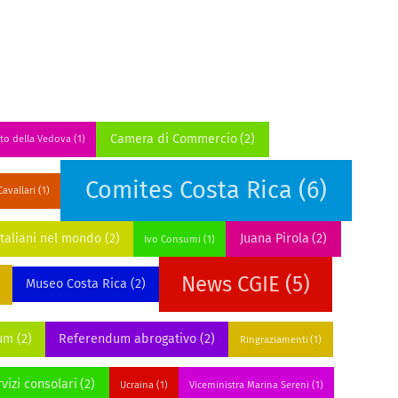
Camera di Commercio
(2)
to della Vedova
(1)
Comites Costa Rica
(6)
avallari
(1)
Italiani nel mondo
(2)
Juana Pirola
(2)
Ivo Consumi
(1)
News CGIE
(5)
Museo Costa Rica
(2)
um
(2)
Referendum abrogativo
(2)
Ringraziamenti
(1)
vizi consolari
(2)
Ucraina
(1)
Viceministra Marina Sereni
(1)