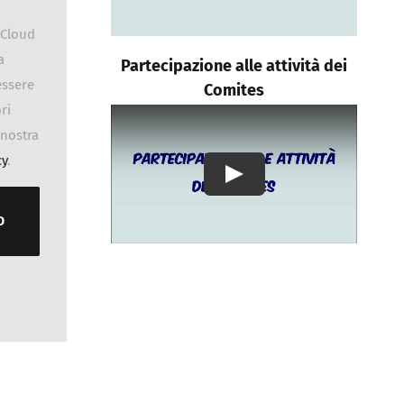
dCloud
a
Partecipazione alle attività dei
essere
Comites
ri
 nostra
cy
.
Play
D