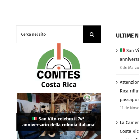
Cerca
ULTIME N
per:
San Vi
anniversa
3 de Marzo
Attenzion
Rica rifiu
passapor
La Camera di Commercio Italiana in
Costa Rica ha eletto i suoi nuovi
11 de Nov
Attenzione connazionali: in Costa
vertici: Cristina Guerrini come
Rica rifiutato l’ingresso a chi ha il
Presidente e Salo Himmelstern
San Vito celebra il 74°
La Camer
anniversario della colonia italiana
passaporto danneggiato
come Vicepresidente.
Costa Ric