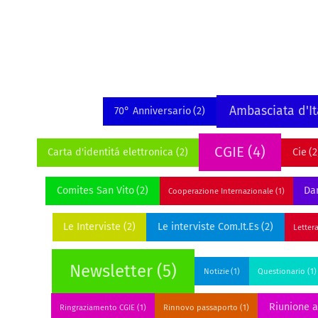
Ambasciata d'It
70° Anniversario
(2)
CGIE
(4)
Carta d'identitá elettronica
(2)
Cie
(2
Comites San Vito
(2)
Dan
Cooperazione Internazionale
(1)
Le Interviste
(2)
Le interviste Com.It.Es
(2)
Letter
Newsletter
(5)
Notizie
(1)
Questionario
(1)
Riunione 
Ringraziamento CGIE
(1)
Rinnovo passaporto
(1)