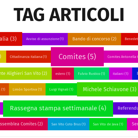
TAG ARTICOLI
alia
(3)
Bando di concorso
(2)
Avviso di assunzione
(1)
Benedet
Comites
(5)
)
Cittadinanza italiana
(1)
Comites Antonella C
te Alighieri San Vito
(2)
estero
(1)
Fulvio Rustico
(1)
italiani
(1)
Michele Schiavone
(3)
a
(1)
Limón Sportiva
(1)
Luigi Vignali
(1)
Rassegna stampa settimanale
(4)
Referend
assemblea Comites
(2)
Ser
San Vito Coto Brus
(1)
San Vito de Java
(1)