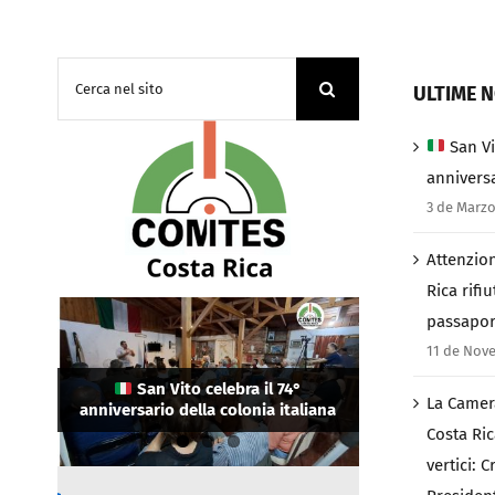
Cerca
ULTIME N
per:
San Vi
anniversa
3 de Marzo
Attenzion
Rica rifiu
passapor
La Camera di Commercio Italiana in
Costa Rica ha eletto i suoi nuovi
11 de Nov
Attenzione connazionali: in Costa
vertici: Cristina Guerrini come
Rica rifiutato l’ingresso a chi ha il
Presidente e Salo Himmelstern
San Vito celebra il 74°
La Camer
anniversario della colonia italiana
passaporto danneggiato
come Vicepresidente.
Costa Ric
vertici: 