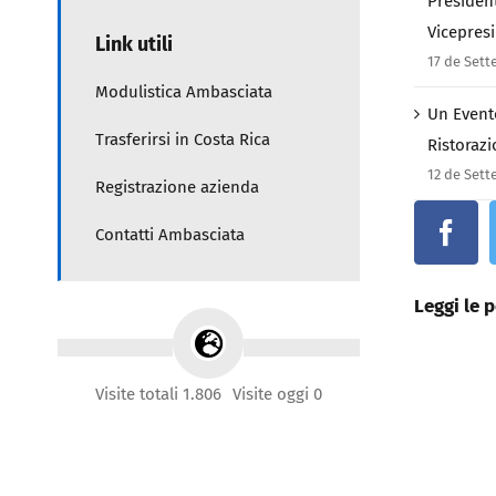
Presiden
Vicepres
Link utili
17 de Set
Modulistica Ambasciata
Un Evento
Trasferirsi in Costa Rica
Ristorazi
12 de Set
Registrazione azienda
Contatti Ambasciata
Leggi le p
Visite totali 1.806
Visite oggi 0