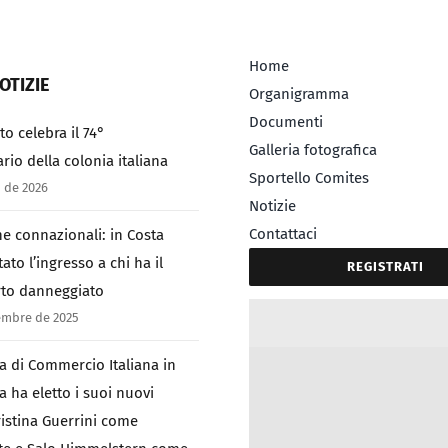
Home
OTIZIE
Organigramma
Documenti
to celebra il 74°
Galleria fotografica
rio della colonia italiana
Sportello Comites
 de 2026
Notizie
Contattaci
e connazionali: in Costa
tato l’ingresso a chi ha il
REGISTRATI
to danneggiato
embre de 2025
a di Commercio Italiana in
a ha eletto i suoi nuovi
Cristina Guerrini come