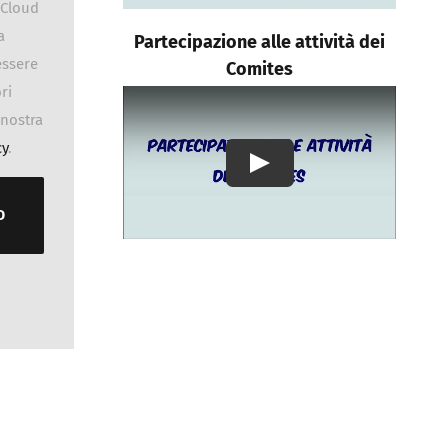
dCloud
a
Partecipazione alle attività dei
essere
Comites
ri
 nostra
cy
.
Play
D