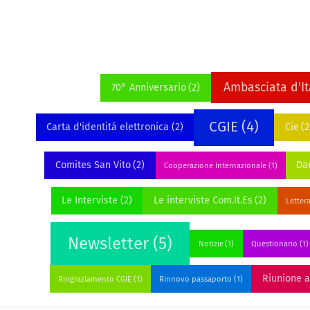
Ambasciata d'It
70° Anniversario
(2)
CGIE
(4)
Carta d'identitá elettronica
(2)
Cie
(2
Comites San Vito
(2)
Dan
Cooperazione Internazionale
(1)
Le Interviste
(2)
Le interviste Com.It.Es
(2)
Letter
Newsletter
(5)
Notizie
(1)
Questionario
(1)
Riunione 
Ringraziamento CGIE
(1)
Rinnovo passaporto
(1)