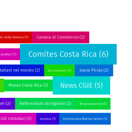
Camera di Commercio
(2)
to della Vedova
(1)
Comites Costa Rica
(6)
avallari
(1)
Italiani nel mondo
(2)
Juana Pirola
(2)
Ivo Consumi
(1)
News CGIE
(5)
Museo Costa Rica
(2)
um
(2)
Referendum abrogativo
(2)
Ringraziamenti
(1)
vizi consolari
(2)
Ucraina
(1)
Viceministra Marina Sereni
(1)