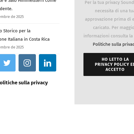
te e Salo Himmelstern come
Per la tua privacy Soun
idente.
necessita di una tu
tembre de 2025
approvazione prima di 
caricato. Per maggio
 Storico per la
informazioni consulta la
one Italiana in Costa Rica
Politiche sulla priva
tembre de 2025
HO LETTO LA
PRIVACY POLICY E
ACCETTO
olitiche sulla privacy