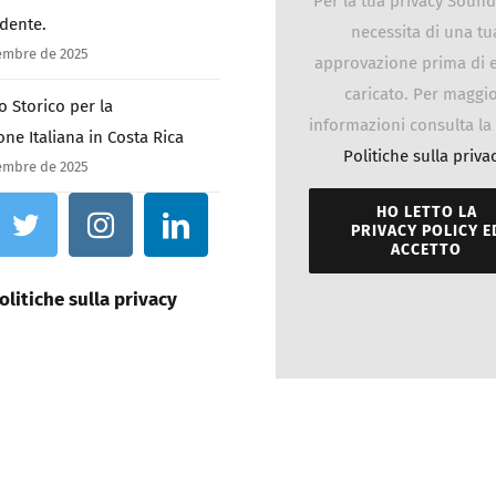
Per la tua privacy Soun
idente.
necessita di una tu
tembre de 2025
approvazione prima di 
caricato. Per maggio
 Storico per la
informazioni consulta la
one Italiana in Costa Rica
Politiche sulla priva
tembre de 2025
HO LETTO LA
PRIVACY POLICY E
ACCETTO
olitiche sulla privacy