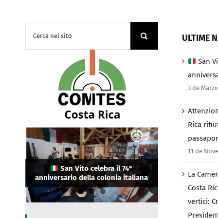
Cerca
ULTIME N
per:
San Vi
anniversa
3 de Marzo
Attenzion
Rica rifiu
passapor
La Camera di Commercio Italiana in
Costa Rica ha eletto i suoi nuovi
11 de Nov
Attenzione connazionali: in Costa
vertici: Cristina Guerrini come
Rica rifiutato l’ingresso a chi ha il
Presidente e Salo Himmelstern
San Vito celebra il 74°
La Camer
anniversario della colonia italiana
passaporto danneggiato
come Vicepresidente.
Costa Ric
vertici: 
Presiden