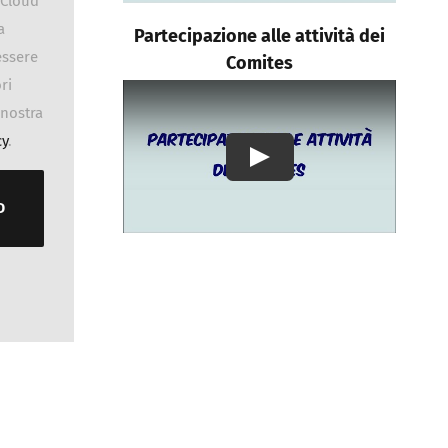
dCloud
a
Partecipazione alle attività dei
essere
Comites
ri
 nostra
cy
.
Play
D