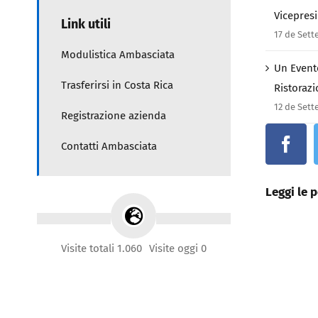
Vicepres
Link utili
17 de Set
Modulistica Ambasciata
Un Evento
Trasferirsi in Costa Rica
Ristorazi
12 de Set
Registrazione azienda
Contatti Ambasciata
Leggi le p
Visite totali 1.060
Visite oggi 0