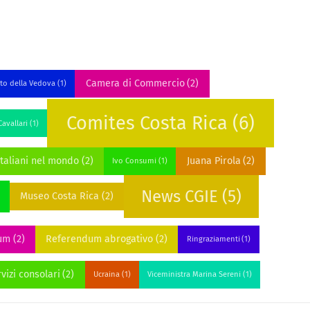
Camera di Commercio
(2)
to della Vedova
(1)
Comites Costa Rica
(6)
avallari
(1)
Italiani nel mondo
(2)
Juana Pirola
(2)
Ivo Consumi
(1)
News CGIE
(5)
Museo Costa Rica
(2)
um
(2)
Referendum abrogativo
(2)
Ringraziamenti
(1)
vizi consolari
(2)
Ucraina
(1)
Viceministra Marina Sereni
(1)