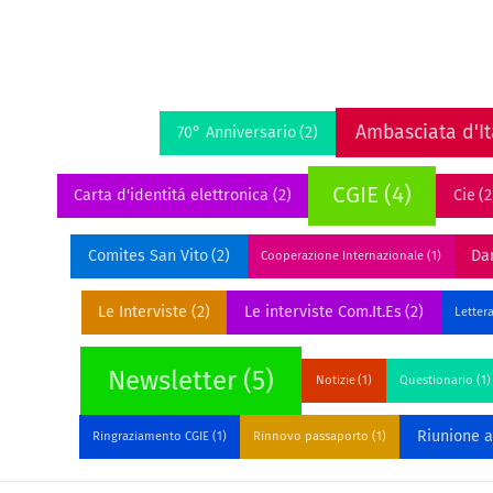
Ambasciata d'It
70° Anniversario
(2)
CGIE
(4)
Carta d'identitá elettronica
(2)
Cie
(2
Comites San Vito
(2)
Dan
Cooperazione Internazionale
(1)
Le Interviste
(2)
Le interviste Com.It.Es
(2)
Letter
Newsletter
(5)
Notizie
(1)
Questionario
(1)
Riunione 
Ringraziamento CGIE
(1)
Rinnovo passaporto
(1)