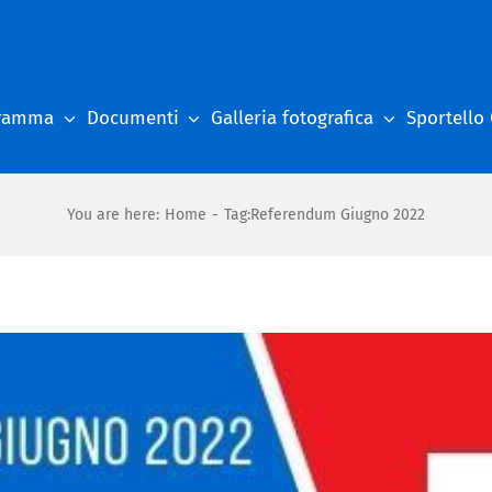
gramma
Documenti
Galleria fotografica
Sportello
You are here
:
Home
-
Tag:
Referendum Giugno 2022