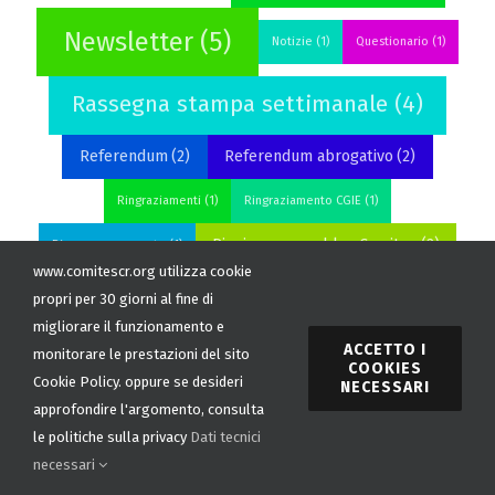
News CGIE
(5)
Museo Costa Rica
(2)
Newsletter
(5)
Notizie
(1)
Questionario
(1)
Rassegna stampa settimanale
(4)
Referendum
(2)
Referendum abrogativo
(2)
Ringraziamenti
(1)
Ringraziamento CGIE
(1)
www.comitescr.org utilizza cookie
Riunione assemblea Comites
(2)
Rinnovo passaporto
(1)
propri per 30 giorni al fine di
San Vito Coto Brus
(1)
San Vito de Java
(1)
migliorare il funzionamento e
ACCETTO I
monitorare le prestazioni del sito
Servizi consolari
(2)
COOKIES
Ucraina
(1)
Cookie Policy. oppure se desideri
NECESSARI
approfondire l'argomento, consulta
Viceministra Marina Sereni
(1)
le politiche sulla privacy
Dati tecnici
necessari