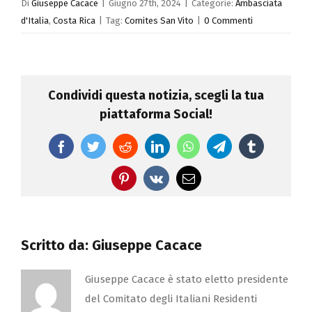
Di
Giuseppe Cacace
|
Giugno 27th, 2024
|
Categorie:
Ambasciata
d'Italia
,
Costa Rica
|
Tag:
Comites San Vito
|
0 Commenti
Condividi questa notizia, scegli la tua
piattaforma Social!
Facebook
Twitter
Reddit
LinkedIn
WhatsApp
Telegram
Tumblr
Pinterest
Vk
Email
Scritto da:
Giuseppe Cacace
Giuseppe Cacace è stato eletto presidente
del Comitato degli Italiani Residenti