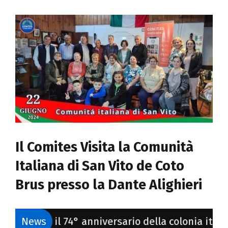
Documenti
Ingrandisci
immagine
Galleria fotografica
Sportello Comites
Notizie
Contattaci
Il Comites Visita la Comunità
Italiana di San Vito de Coto
REGISTRATI
Brus presso la Dante Alighieri
 74° anniversario della colonia italiana
News