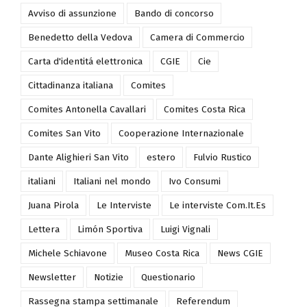
70° Anniversario
Ambasciata d'Italia
Avviso di assunzione
Bando di concorso
Benedetto della Vedova
Camera di Commercio
Carta d'identitá elettronica
CGIE
Cie
Cittadinanza italiana
Comites
Comites Antonella Cavallari
Comites Costa Rica
Comites San Vito
Cooperazione Internazionale
Dante Alighieri San Vito
estero
Fulvio Rustico
italiani
Italiani nel mondo
Ivo Consumi
Juana Pirola
Le Interviste
Le interviste Com.It.Es
Lettera
Limón Sportiva
Luigi Vignali
Michele Schiavone
Museo Costa Rica
News CGIE
Newsletter
Notizie
Questionario