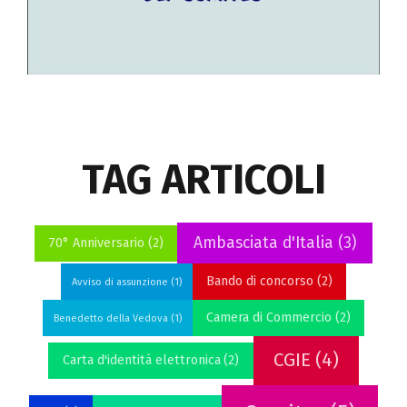
Play
TAG ARTICOLI
Ambasciata d'Italia
(3)
70° Anniversario
(2)
Bando di concorso
(2)
Avviso di assunzione
(1)
Camera di Commercio
(2)
Benedetto della Vedova
(1)
CGIE
(4)
Carta d'identitá elettronica
(2)