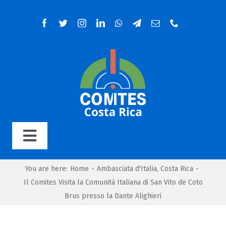
Salta
al
contenuto
Toggle
Navigation
Home
You are here
:
Home
-
Ambasciata d'Italia
,
Costa Rica
-
Il Comites Visita la Comunità Italiana di San Vito de Coto
Brus presso la Dante Alighieri
Organigramma