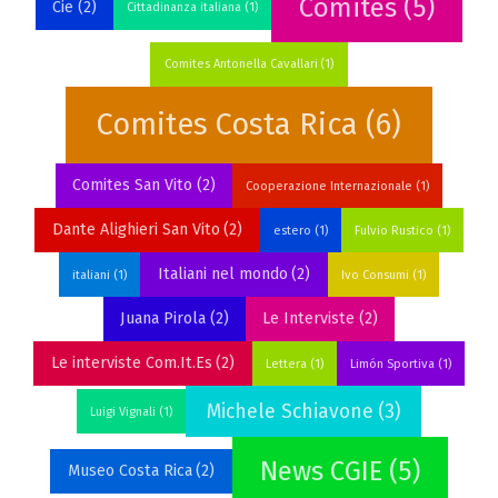
Comites
(5)
Cie
(2)
Cittadinanza italiana
(1)
Comites Antonella Cavallari
(1)
Comites Costa Rica
(6)
Comites San Vito
(2)
Cooperazione Internazionale
(1)
Dante Alighieri San Vito
(2)
estero
(1)
Fulvio Rustico
(1)
Italiani nel mondo
(2)
italiani
(1)
Ivo Consumi
(1)
Juana Pirola
(2)
Le Interviste
(2)
Le interviste Com.It.Es
(2)
Lettera
(1)
Limón Sportiva
(1)
Michele Schiavone
(3)
Luigi Vignali
(1)