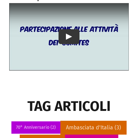
Play
TAG ARTICOLI
Ambasciata d'Italia
(3)
70° Anniversario
(2)