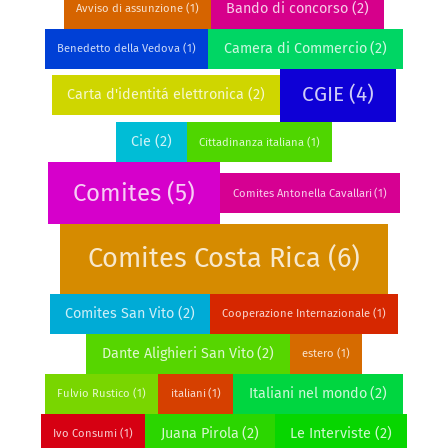
Bando di concorso
(2)
Avviso di assunzione
(1)
Camera di Commercio
(2)
Benedetto della Vedova
(1)
CGIE
(4)
Carta d'identitá elettronica
(2)
Cie
(2)
Cittadinanza italiana
(1)
Comites
(5)
Comites Antonella Cavallari
(1)
Comites Costa Rica
(6)
Comites San Vito
(2)
Cooperazione Internazionale
(1)
Dante Alighieri San Vito
(2)
estero
(1)
Italiani nel mondo
(2)
Fulvio Rustico
(1)
italiani
(1)
Juana Pirola
(2)
Le Interviste
(2)
Ivo Consumi
(1)