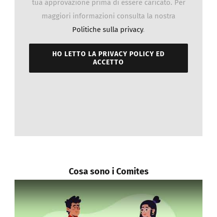
tua approvazione prima di essere caricato. Per
Galleria fotografica
maggiori informazioni consulta la nostra
Politiche sulla privacy
.
Sportello Comites
HO LETTO LA PRIVACY POLICY ED
ACCETTO
Notizie
Contattaci
REGISTRATI
Cosa sono i Comites