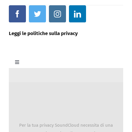
Leggi le politiche sulla privacy
Toggle
Navigation
Home
Organigramma
Documenti
Per la tua privacy SoundCloud necessita di una