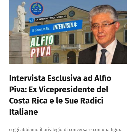
Documenti
Galleria fotografica
Sportello Comites
Notizie
Intervista Esclusiva ad Alfio
Contattaci
Piva: Ex Vicepresidente del
Costa Rica e le Sue Radici
REGISTRATI
Italiane
o ggi abbiamo il privilegio di conversare con una figura