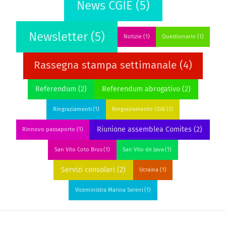
News CGIE
(5)
Newsletter
(5)
Notizie
(1)
Questionario
(1)
Rassegna stampa settimanale
(4)
Referendum
(2)
Referendum abrogativo
(2)
Ringraziamenti
(1)
Ringraziamento CGIE
(1)
Riunione assemblea Comites
(2)
Rinnovo passaporto
(1)
San Vito Coto Brus
(1)
San Vito de Java
(1)
Servizi consolari
(2)
Ucraina
(1)
Viceministra Marina Sereni
(1)