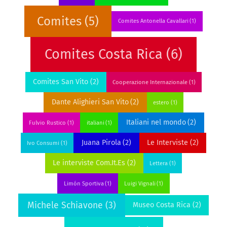
Comites
(5)
Comites Antonella Cavallari
(1)
Comites Costa Rica
(6)
Comites San Vito
(2)
Cooperazione Internazionale
(1)
Dante Alighieri San Vito
(2)
estero
(1)
Italiani nel mondo
(2)
Fulvio Rustico
(1)
italiani
(1)
Juana Pirola
(2)
Le Interviste
(2)
Ivo Consumi
(1)
Le interviste Com.It.Es
(2)
Lettera
(1)
Limón Sportiva
(1)
Luigi Vignali
(1)
Michele Schiavone
(3)
Museo Costa Rica
(2)