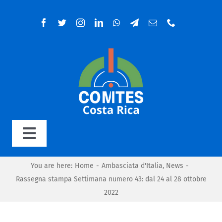
Salta
al
contenuto
Toggle
Navigation
Home
You are here
:
Home
-
Ambasciata d'Italia
,
News
-
Rassegna stampa Settimana numero 43: dal 24 al 28 ottobre
2022
Organigramma