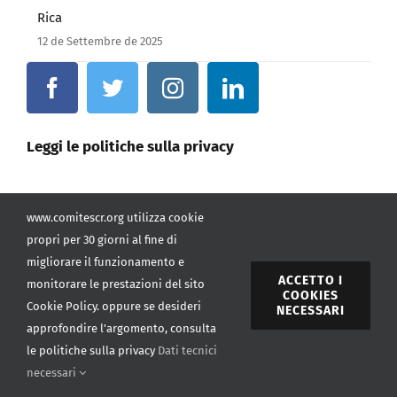
Un Evento Storico per la Ristorazione Italiana in Costa
Rica
12 de Settembre de 2025
Leggi le politiche sulla privacy
www.comitescr.org utilizza cookie
propri per 30 giorni al fine di
migliorare il funzionamento e
Toggle
ACCETTO I
Navigation
monitorare le prestazioni del sito
COOKIES
Home
Cookie Policy. oppure se desideri
NECESSARI
approfondire l'argomento, consulta
le politiche sulla privacy
Dati tecnici
Organigramma
necessari