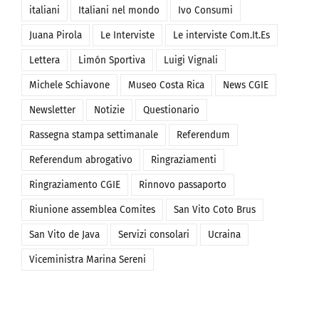
Dante Alighieri San Vito
estero
Fulvio Rustico
italiani
Italiani nel mondo
Ivo Consumi
Juana Pirola
Le Interviste
Le interviste Com.It.Es
Lettera
Limón Sportiva
Luigi Vignali
Michele Schiavone
Museo Costa Rica
News CGIE
Newsletter
Notizie
Questionario
Rassegna stampa settimanale
Referendum
Referendum abrogativo
Ringraziamenti
Ringraziamento CGIE
Rinnovo passaporto
Riunione assemblea Comites
San Vito Coto Brus
San Vito de Java
Servizi consolari
Ucraina
Viceministra Marina Sereni