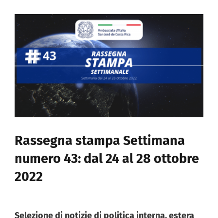
Documenti
Ingrandisci
immagine
Galleria fotografica
Sportello Comites
Notizie
Contattaci
Rassegna stampa Settimana
numero 43: dal 24 al 28 ottobre
REGISTRATI
2022
Selezione di notizie di politica interna, estera