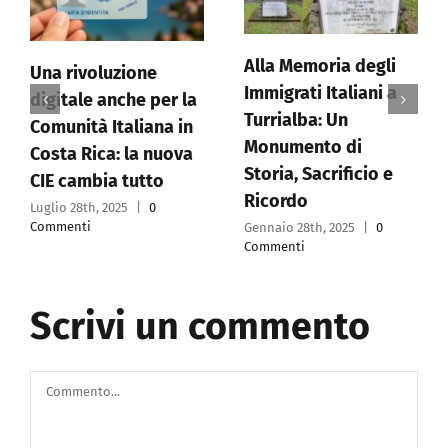
Alla Memoria degli
Comites del Costa
Immigrati Italiani a
Rica accoglie
Turrialba: Un
delegazione
Monumento di
parlamentare
Storia, Sacrificio e
italiana: un ponte tra
Ricordo
Italia e comunità
Gennaio 28th, 2025
|
0
all’estero
Commenti
Gennaio 14th, 2025
|
0
Commenti
Scrivi un commento
Commento